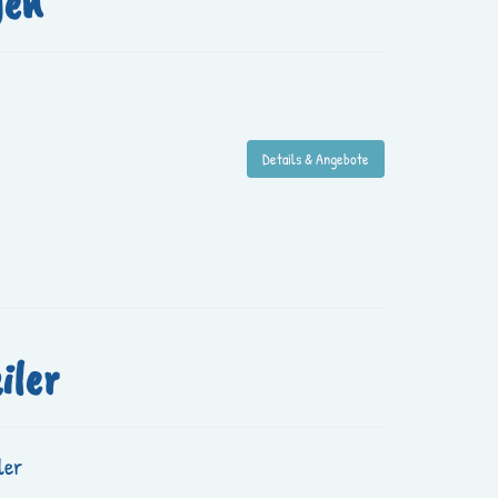
gen
Details & Angebote
iler
ler