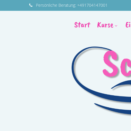
Persönliche
Beratung:
+491704147001
Start
Kurse
E