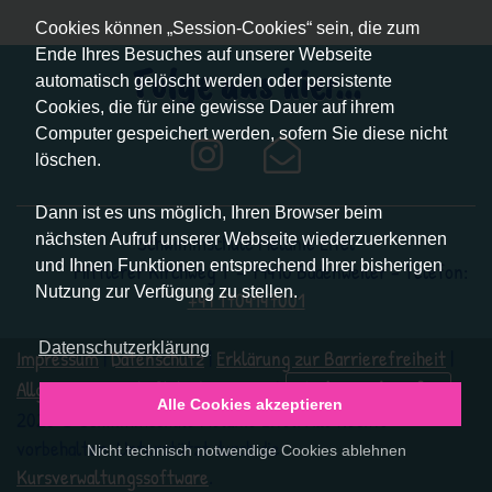
Cookies können „Session-Cookies“ sein, die zum
Ende Ihres Besuches auf unserer Webseite
Folge uns hier...
automatisch gelöscht werden oder persistente
Cookies, die für eine gewisse Dauer auf ihrem
Computer gespeichert werden, sofern Sie diese nicht
löschen.
Dann ist es uns möglich, Ihren Browser beim
Schwimmschule Melanie Eitel
nächsten Aufruf unserer Webseite wiederzuerkennen
und Ihnen Funktionen entsprechend Ihrer bisherigen
Mittlerer Kirchweg 1 - 79410 Badenweiler - Telefon:
Nutzung zur Verfügung zu stellen.
+49 1704147001
Datenschutzerklärung
Impressum
|
Datenschutz
|
Erklärung zur Barrierefreiheit
|
Allgemeine Geschäftsbedingungen
|
Vertrag widerrufen
Alle Cookies akzeptieren
2026 © Schwimmschule Melanie Eitel. Alle Rechte
vorbehalten. Unterstützt durch die
Nicht technisch notwendige Cookies ablehnen
Kursverwaltungssoftware
.