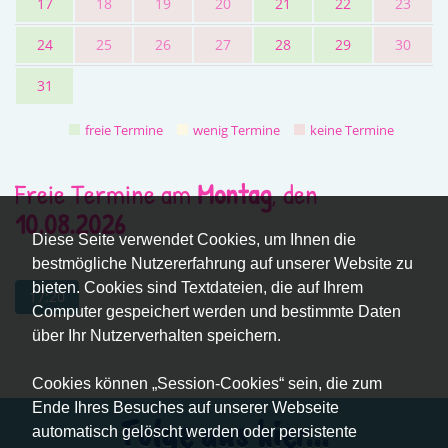
17
18
19
20
21
22
23
24
25
26
27
28
29
30
31
freie Termine
wenig Termine
keine Termine
Freie Termine am
Montag
, den
10.08.2026
Diese Seite verwendet Cookies, um Ihnen die
bestmögliche Nutzererfahrung auf unserer Website zu
bieten. Cookies sind Textdateien, die auf Ihrem
17:20
Computer gespeichert werden und bestimmte Daten
über Ihr Nutzerverhalten speichern.
Cookies können „Session-Cookies“ sein, die zum
Ende Ihres Besuches auf unserer Webseite
Folge uns hier...
automatisch gelöscht werden oder persistente