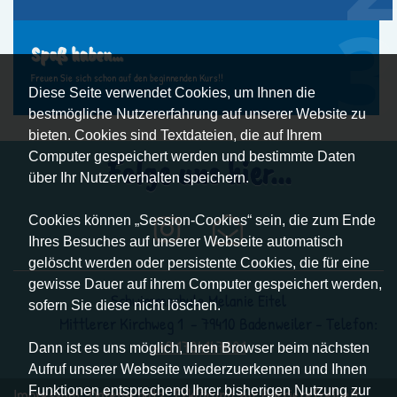
Spaß haben...
Freuen Sie sich schon auf den beginnenden Kurs!!
Diese Seite verwendet Cookies, um Ihnen die
bestmögliche Nutzererfahrung auf unserer Website zu
bieten. Cookies sind Textdateien, die auf Ihrem
Computer gespeichert werden und bestimmte Daten
Folge uns hier...
über Ihr Nutzerverhalten speichern.
Cookies können „Session-Cookies“ sein, die zum Ende
Ihres Besuches auf unserer Webseite automatisch
gelöscht werden oder persistente Cookies, die für eine
gewisse Dauer auf ihrem Computer gespeichert werden,
Schwimmschule Melanie Eitel
sofern Sie diese nicht löschen.
Mittlerer Kirchweg 1 - 79410 Badenweiler - Telefon:
+49 1704147001
Dann ist es uns möglich, Ihren Browser beim nächsten
Aufruf unserer Webseite wiederzuerkennen und Ihnen
Funktionen entsprechend Ihrer bisherigen Nutzung zur
Impressum
|
Datenschutz
|
Erklärung zur Barrierefreiheit
|