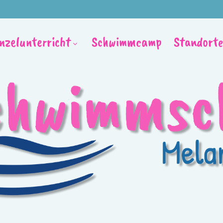
inzelunterricht
Schwimmcamp
Standorte