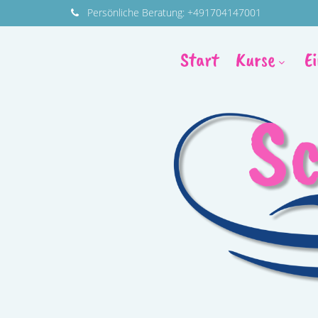
Persönliche
Beratung:
+491704147001
Start
Kurse
E