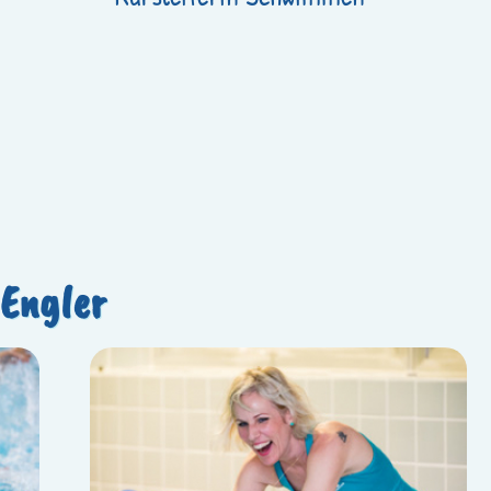
r
 Engler