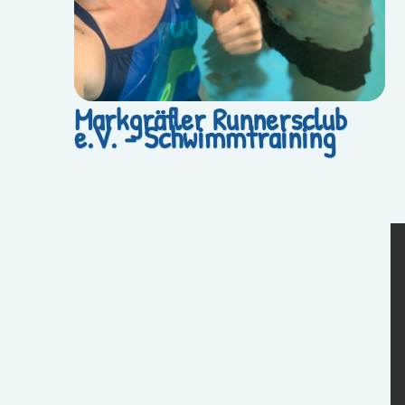
Markgräfler Runnersclub
e.V. - Schwimmtraining